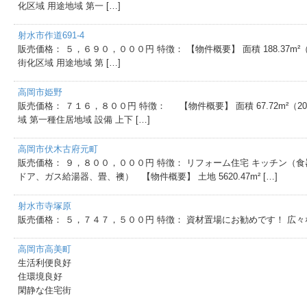
化区域 用途地域 第⼀ […]
射水市作道691-4
販売価格： ５，６９０，０００円 特徴： 【物件概要】 面積 188.37m²（56.
街化区域 用途地域 第 […]
高岡市姫野
販売価格： ７１６，８００円 特徴： 【物件概要】 面積 67.72m²（20.4
域 第一種住居地域 設備 上下 […]
高岡市伏木古府元町
販売価格： ９，８００，０００円 特徴： リフォーム住宅 キッチン（
ドア、ガス給湯器、畳、襖） 【物件概要】 土地 5620.47m² […]
射水市寺塚原
販売価格： ５，７４７，５００円 特徴： 資材置場にお勧めです！ 広々な114坪！
高岡市高美町
生活利便良好
住環境良好
閑静な住宅街